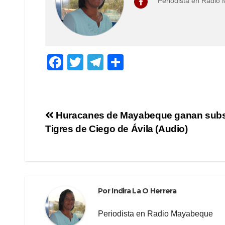
Periodista en Radio
F
T
T
C
a
wi
el
o
c
tt
e
m
e
er
gr
p
Navegación
Huracanes de Mayabeque ganan subs
b
a
ar
Tigres de Ciego de Ávila (Audio)
de
o
m
tir
o
entradas
k
Por
Indira La O Herrera
Periodista en Radio Mayabeque