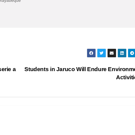
 Mayabeque
erie a
Students in Jaruco Will Endure Environm
Activit