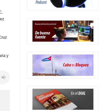
UC.
dez
Cruz
ria y