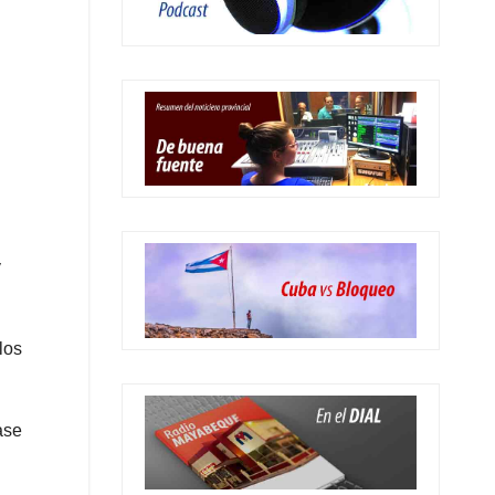
y
los
ase