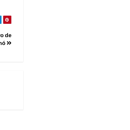
ro de
anó