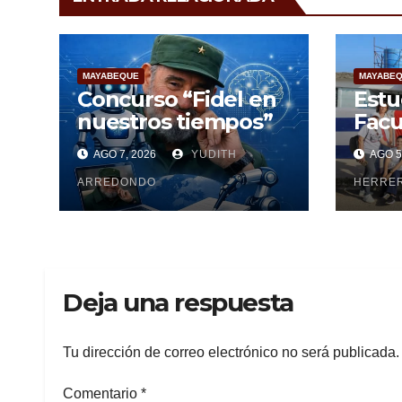
MAYABEQUE
MAYABE
Concurso “Fidel en
Estu
nuestros tiempos”
Facu
Cien
AGO 7, 2026
YUDITH
AGO 5
Maya
ARREDONDO
pesq
HERRE
Deja una respuesta
Tu dirección de correo electrónico no será publicada.
Comentario
*