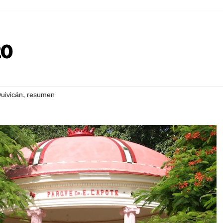
20
,
uivicán
resumen