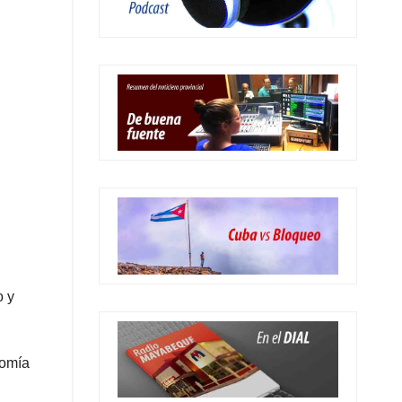
o y
nomía