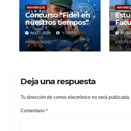
MAYABEQUE
MAYABE
Concurso “Fidel en
Estu
nuestros tiempos”
Facu
Cien
AGO 7, 2026
YUDITH
AGO 5
Maya
ARREDONDO
pesq
HERRE
Deja una respuesta
Tu dirección de correo electrónico no será publicada.
Comentario
*