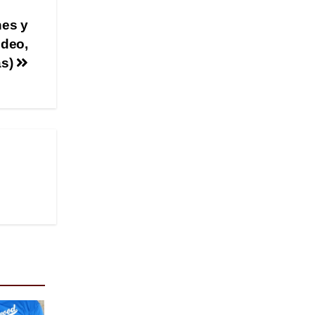
nes y
ideo,
as)