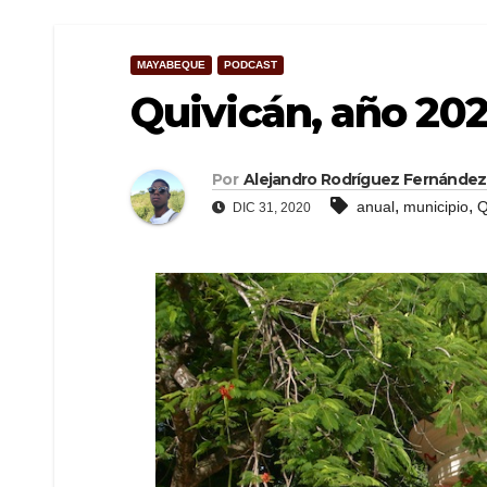
MAYABEQUE
PODCAST
Quivicán, año 20
Por
Alejandro Rodríguez Fernández
,
,
anual
municipio
Q
DIC 31, 2020