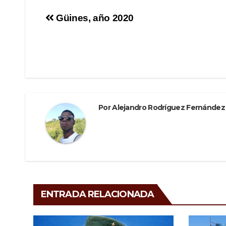
e
er
gr
p
Navegación
Güines, año 2020
b
a
ar
de
o
m
tir
o
entradas
k
Por
Alejandro Rodríguez Fernández
ENTRADA RELACIONADA