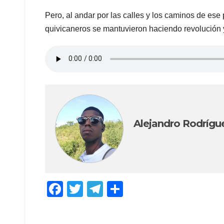
Pero, al andar por las calles y los caminos de ese
quivicaneros se mantuvieron haciendo revolución
Alejandro Rodrígu
F
T
T
C
a
wi
el
o
c
tt
e
m