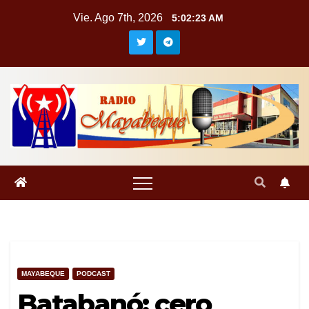
Saltar
Vie. Ago 7th, 2026
5:02:24 AM
al
contenido
MAYABEQUE
PODCAST
Batabanó: cero