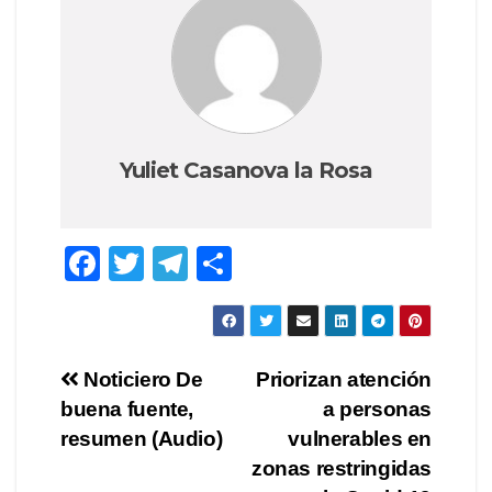
Yuliet Casanova la Rosa
F
T
T
C
a
wi
el
o
c
tt
e
m
e
er
gr
p
Navegación
Noticiero De
Priorizan atención
b
a
ar
buena fuente,
a personas
de
o
m
tir
resumen (Audio)
vulnerables en
o
entradas
zonas restringidas