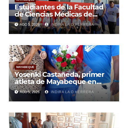
Estudiantes de la Facultad
de Ciencias Médicas de
Mayabeque realizan
AGO 5, 2026
INDIRA LA O HERRERA
pesquisa
MAYABEQUE
Yosenki Castañeda, primer
atleta de Mayabeque en
subir al podio
AGO 5, 2026
INDIRA LA O HERRERA
centroamericano