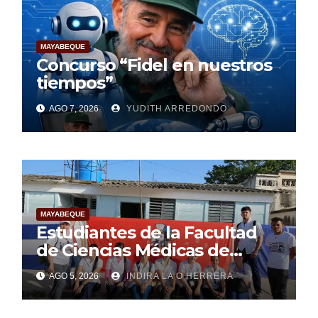
MAYABEQUE
Concurso “Fidel en nuestros
tiempos”
AGO 7, 2026
YUDITH ARREDONDO
MAYABEQUE
Estudiantes de la Facultad
de Ciencias Médicas de
Mayabeque realizan
AGO 5, 2026
INDIRA LA O HERRERA
pesquisa