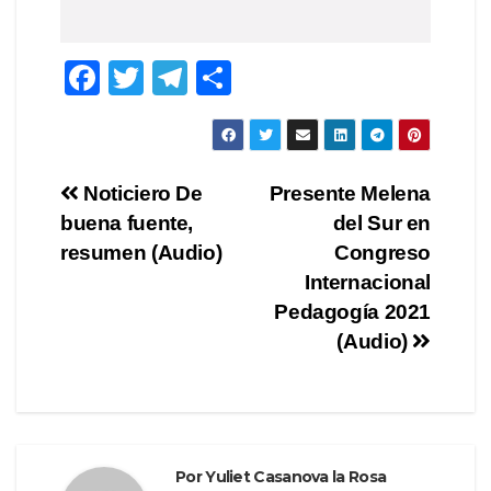
F
T
T
C
a
wi
el
o
c
tt
e
m
e
er
gr
p
Navegación
Noticiero De
Presente Melena
b
a
ar
buena fuente,
del Sur en
de
o
m
tir
resumen (Audio)
Congreso
o
entradas
Internacional
Pedagogía 2021
k
(Audio)
Por
Yuliet Casanova la Rosa