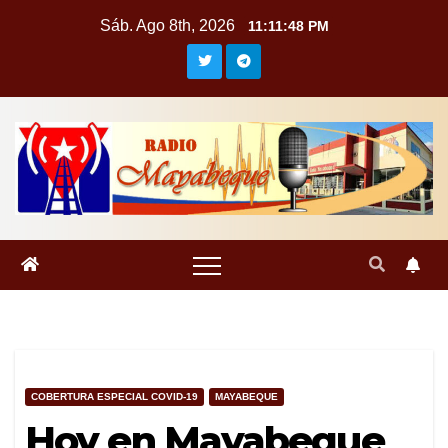
Saltar
Sáb. Ago 8th, 2026
11:11:49 PM
al
contenido
COBERTURA ESPECIAL COVID-19
MAYABEQUE
Hoy en Mayabeque