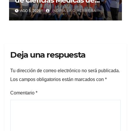
de Ciencias Médicas de
Mayabeque realizan
AGO 5, 2026
INDIRA LA O HERRERA
pesquisa
Deja una respuesta
Tu dirección de correo electrónico no será publicada.
Los campos obligatorios están marcados con
*
Comentario
*