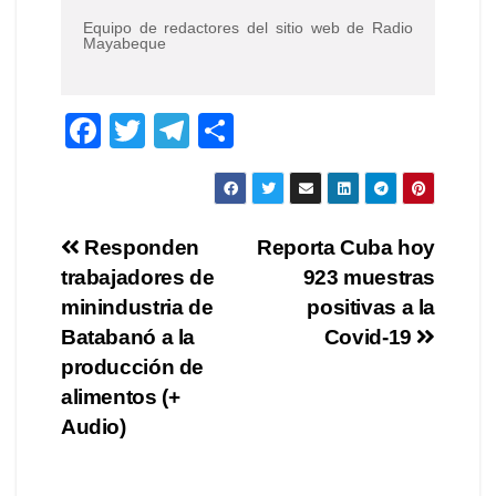
Equipo de redactores del sitio web de Radio
Mayabeque
F
T
T
C
a
wi
el
o
c
tt
e
m
e
er
gr
p
Navegación
Responden
Reporta Cuba hoy
b
a
ar
trabajadores de
923 muestras
de
o
m
tir
minindustria de
positivas a la
o
entradas
Batabanó a la
Covid-19
producción de
k
alimentos (+
Audio)