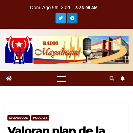
Saltar
Dom. Ago 9th, 2026
3:36:09 AM
al
contenido
MAYABEQUE
PODCAST
Valoran plan de la