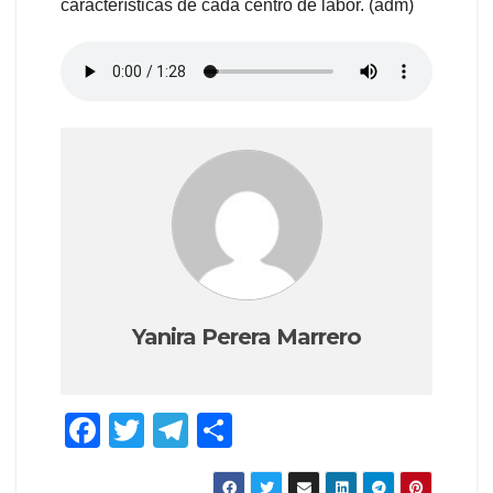
características de cada centro de labor. (adm)
Yanira Perera Marrero
F
T
T
C
a
wi
el
o