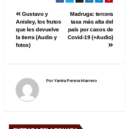
c
tt
e
m
e
er
gr
p
Navegación
Gustavo y
Madruga: tercera
b
a
ar
Anisley, los frutos
tasa más alta del
de
o
m
tir
que les devuelve
país por casos de
o
entradas
la tierra (Audio y
Covid-19 (+Audio)
fotos)
k
Por
Yanira Perera Marrero