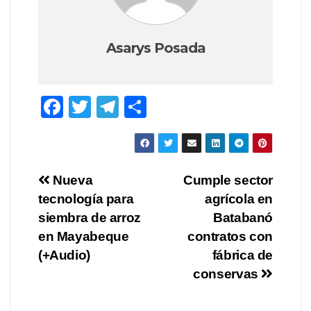
Asarys Posada
F
T
T
C
a
wi
el
o
c
tt
e
m
e
er
gr
p
Navegación
Nueva
Cumple sector
b
a
ar
tecnología para
agrícola en
de
o
m
tir
siembra de arroz
Batabanó
o
entradas
en Mayabeque
contratos con
(+Audio)
fábrica de
k
conservas