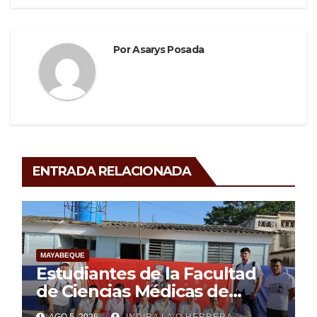
Por
Asarys Posada
ENTRADA RELACIONADA
MAYABEQUE
Estudiantes de la Facultad
de Ciencias Médicas de
Mayabeque realizan