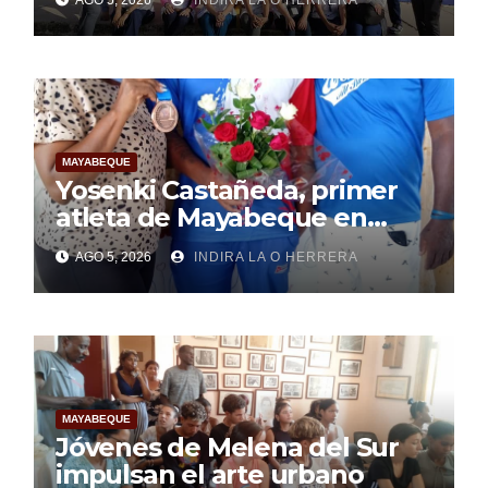
AGO 5, 2026
INDIRA LA O HERRERA
pesquisa
MAYABEQUE
Yosenki Castañeda, primer
atleta de Mayabeque en
subir al podio
AGO 5, 2026
INDIRA LA O HERRERA
centroamericano
MAYABEQUE
Jóvenes de Melena del Sur
impulsan el arte urbano