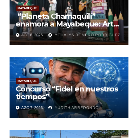
MAYABEQUE
“Planeta Chamaquilí”
enamora a Mayabeque: Arte,
poesía y amor en la Semana
AGO 8, 2026
YOHALYS ROMERO RODRÍGUEZ
Mundial de la Lactancia
Materna
MAYABEQUE
Concurso “Fidel en nuestros
tiempos”
AGO 7, 2026
YUDITH ARREDONDO