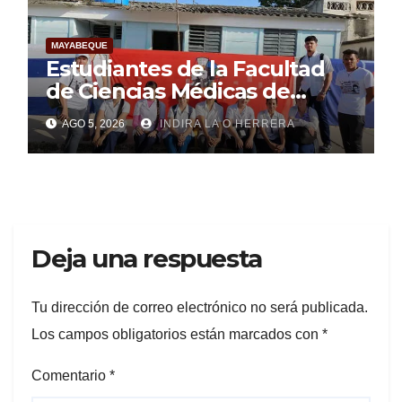
MAYABEQUE
Estudiantes de la Facultad
de Ciencias Médicas de
Mayabeque realizan
AGO 5, 2026
INDIRA LA O HERRERA
pesquisa
Deja una respuesta
Tu dirección de correo electrónico no será publicada.
Los campos obligatorios están marcados con
*
Comentario
*