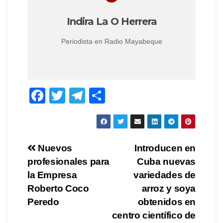
Indira La O Herrera
Periodista en Radio Mayabeque
F
T
T
C
a
wi
el
o
c
tt
e
m
e
er
gr
p
Navegación
Nuevos
Introducen en
b
a
ar
profesionales para
Cuba nuevas
de
o
m
tir
la Empresa
variedades de
o
entradas
Roberto Coco
arroz y soya
Peredo
obtenidos en
k
centro científico de