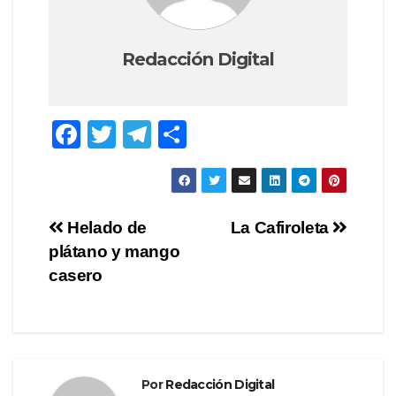
Redacción Digital
F
T
T
C
a
wi
el
o
c
tt
e
m
e
er
gr
p
Navegación
Helado de
La Cafiroleta
b
a
ar
plátano y mango
de
o
m
tir
casero
o
entradas
k
Por
Redacción Digital