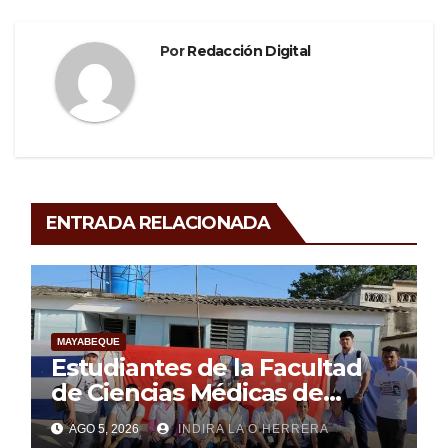
Por
Redacción Digital
ENTRADA RELACIONADA
MAYABEQUE
Estudiantes de la Facultad
de Ciencias Médicas de
Mayabeque realizan
AGO 5, 2026
INDIRA LA O HERRERA
pesquisa