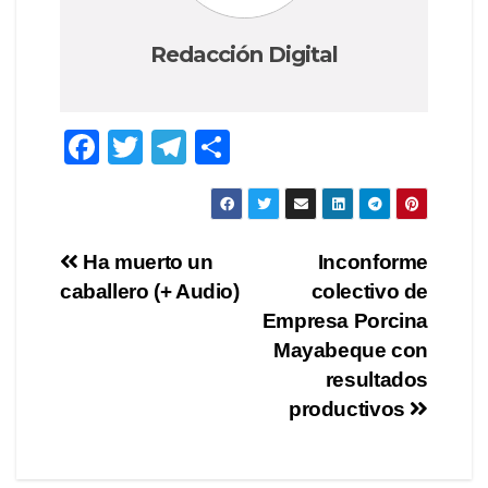
Redacción Digital
F
T
T
C
a
wi
el
o
c
tt
e
m
e
er
gr
p
Navegación
Ha muerto un
Inconforme
b
a
ar
caballero (+ Audio)
colectivo de
de
o
m
tir
Empresa Porcina
o
entradas
Mayabeque con
resultados
k
productivos