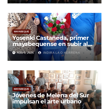
MAYABEQUE
Yosenki Castañeda, primer
mayabequense en subir al
podio centroamericano
AGO 5, 2026
INDIRA LA O HERRERA
MAYABEQUE
Jóvenes de Melena del Sur
impulsan el arte urbano