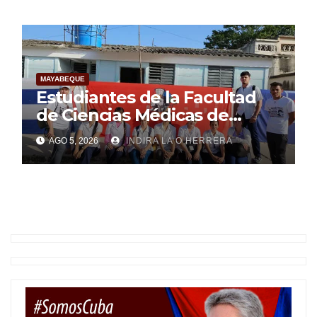
MAYABEQUE
Estudiantes de la Facultad
de Ciencias Médicas de
Mayabeque realizan
AGO 5, 2026
INDIRA LA O HERRERA
pesquisa