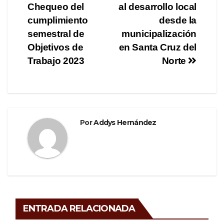
b
a
ar
Chequeo del
al desarrollo local
de
o
m
tir
cumplimiento
desde la
o
entradas
semestral de
municipalización
Objetivos de
en Santa Cruz del
k
Trabajo 2023
Norte
Por
Addys Hernández
ENTRADA RELACIONADA