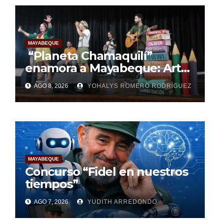
MAYABEQUE
“Planeta Chamaquilí”
enamora a Mayabeque: Arte,
poesía y amor en la Semana
AGO 8, 2026
YOHALYS ROMERO RODRÍGUEZ
Mundial de la Lactancia
Materna
MAYABEQUE
Concurso “Fidel en nuestros
tiempos”
AGO 7, 2026
YUDITH ARREDONDO