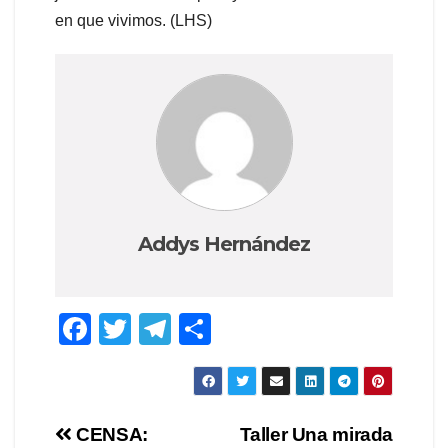
en que vivimos. (LHS)
Addys Hernández
F
T
T
C
a
wi
el
o
c
tt
e
m
e
er
gr
p
Navegación
CENSA:
Taller Una mirada