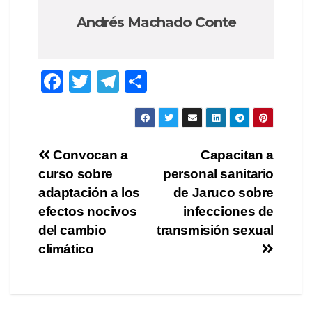
Andrés Machado Conte
F
T
T
C
a
wi
el
o
c
tt
e
m
e
er
gr
p
Navegación
Convocan a
Capacitan a
b
a
ar
curso sobre
personal sanitario
de
o
m
tir
adaptación a los
de Jaruco sobre
o
entradas
efectos nocivos
infecciones de
del cambio
transmisión sexual
k
climático