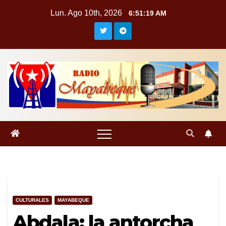
Saltar
Lun. Ago 10th, 2026
6:51:20 AM
al
contenido
CULTURALES
MAYABEQUE
Abdala: la antorcha