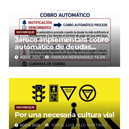
MAYABEQUE
Jaruco implementará cobro
automático de deudas
tributarias a partir de nuevas
AGO 9, 2026
YAHILKA HERNÁNDEZ TILÁN
normativas
MAYABEQUE
Por una necesaria cultura vial
AGO 9, 2026
JORGE LUIS LAZO MARTÍNEZ