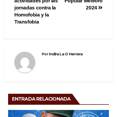
actividades por las
Popular Meteoro
de
o
m
tir
jornadas contra la
2024
o
entradas
Homofobia y la
Transfobia
k
Por
Indira La O Herrera
ENTRADA RELACIONADA