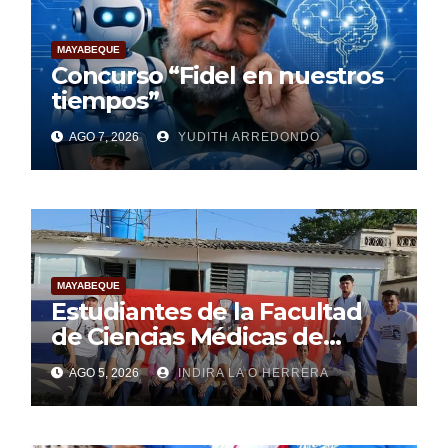
MAYABEQUE
Concurso “Fidel en nuestros
tiempos”
AGO 7, 2026
YUDITH ARREDONDO
MAYABEQUE
Estudiantes de la Facultad
de Ciencias Médicas de
Mayabeque realizan
AGO 5, 2026
INDIRA LA O HERRERA
pesquisa