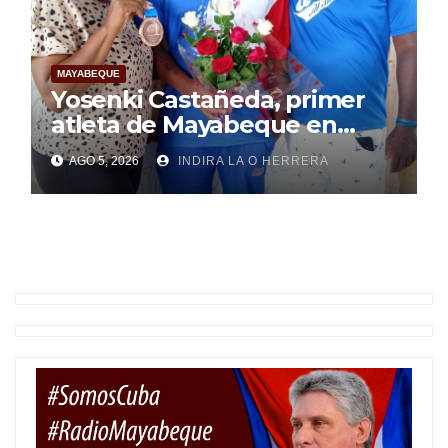
MAYABEQUE
Yosenki Castañeda, primer
atleta de Mayabeque en
subir al podio
AGO 5, 2026
INDIRA LA O HERRERA
centroamericano