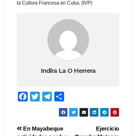
la Cultura Francesa en Cuba. (IVP)
Indira La O Herrera
F
T
T
C
a
wi
el
o
c
tt
e
m
e
er
gr
p
Navegación
En Mayabeque
Ejercicio
b
a
ar