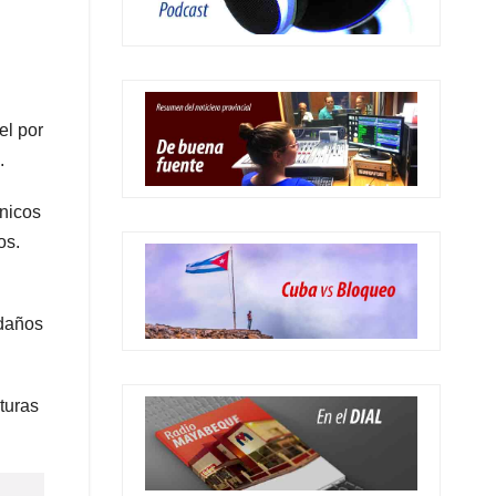
el por
.
cnicos
os.
 daños
turas