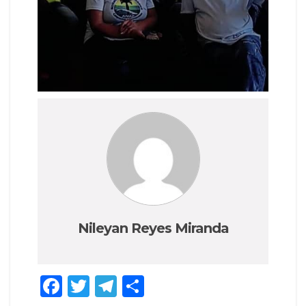
Nileyan Reyes Miranda
F
T
T
C