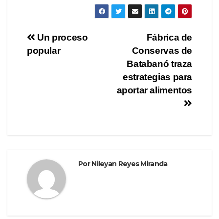
a
wi
el
o
c
tt
e
m
e
er
gr
p
Navegación
Un proceso
Fábrica de
b
a
ar
popular
Conservas de
de
o
m
tir
Batabanó traza
o
entradas
estrategias para
aportar alimentos
k
Por
Nileyan Reyes Miranda