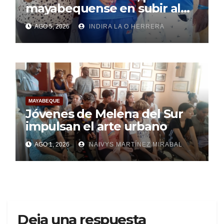
mayabequense en subir al
podio centroamericano
AGO 5, 2026
INDIRA LA O HERRERA
MAYABEQUE
Jóvenes de Melena del Sur
impulsan el arte urbano
AGO 1, 2026
NAIVYS MARTÍNEZ MIRABAL
Deja una respuesta