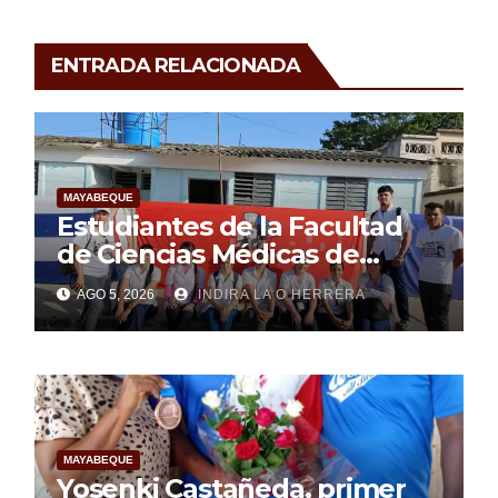
ENTRADA RELACIONADA
MAYABEQUE
Estudiantes de la Facultad
de Ciencias Médicas de
Mayabeque realizan
AGO 5, 2026
INDIRA LA O HERRERA
pesquisa
MAYABEQUE
Yosenki Castañeda, primer