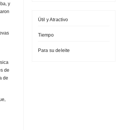
ba, y
raron
Útil y Atractivo
uevas
Tiempo
Para su deleite
ásica
es de
a de
ue,