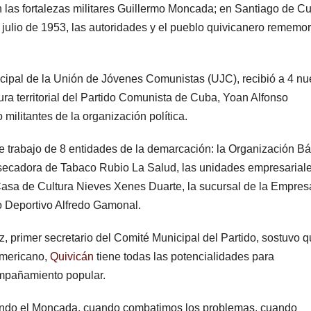
 las fortalezas militares Guillermo Moncada; en Santiago de Cu
ulio de 1953, las autoridades y el pueblo quivicanero rememo
icipal de la Unión de Jóvenes Comunistas (UJC), recibió a 4 n
ctura territorial del Partido Comunista de Cuba, Yoan Alfonso
militantes de la organización política.
de trabajo de 8 entidades de la demarcación: la Organización B
Resecadora de Tabaco Rubio La Salud, las unidades empresarial
 Casa de Cultura Nieves Xenes Duarte, la sucursal de la Empres
 Deportivo Alfredo Gamonal.
, primer secretario del Comité Municipal del Partido, sostuvo q
americano,
Quivicán
tiene todas las potencialidades para
compañamiento popular.
ando el Moncada, cuando combatimos los problemas, cuando