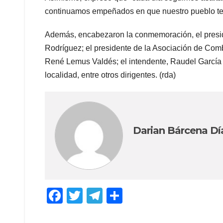
continuamos empeñados en que nuestro pueblo ten
Además, encabezaron la conmemoración, el presid
Rodríguez; el presidente de la Asociación de Co
René Lemus Valdés; el intendente, Raudel García 
localidad, entre otros dirigentes. (rda)
Darian Bárcena Dí
F
T
T
C
a
wi
el
o