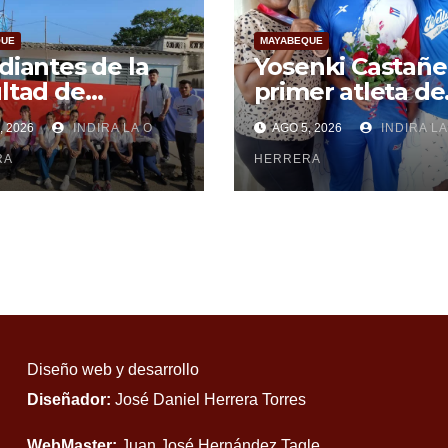
QUE
MAYABEQUE
diantes de la
Yosenki Castañe
ltad de
primer atleta de
cias Médicas de
Mayabeque en
, 2026
INDIRA LA O
AGO 5, 2026
INDIRA LA
beque realizan
subir al podio
uisa
RA
centroamerica
HERRERA
Diseño web y desarrollo
Diseñador:
José Daniel Herrera Torres
WebMaster:
Juan José Hernández Tagle