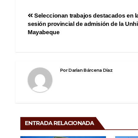
c
tt
e
m
e
er
gr
p
Navegación
Seleccionan trabajos destacados en l
b
a
ar
sesión provincial de admisión de la Unh
de
o
m
tir
Mayabeque
o
entradas
k
Por
Darian Bárcena Díaz
ENTRADA RELACIONADA