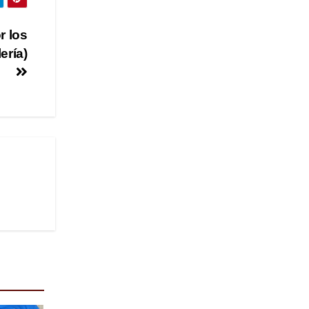
r los
ería)