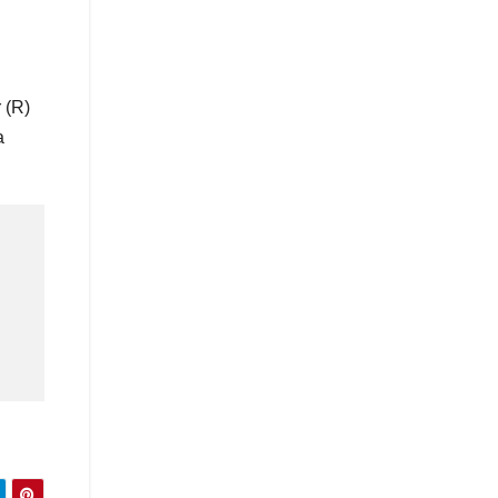
 (R)
a