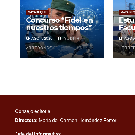
MAYABEQUE
MAYABE
Concurso “Fidel en
Estu
nuestros tiempos”
Facu
Cien
AGO 7, 2026
YUDITH
AGO 5
Maya
ARREDONDO
pesq
HERRE
Consejo editorial
Directora:
María del Carmen Hernández Ferrer
Jefe del Informativo: