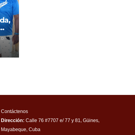
da,
 O
no
Contáctenos
Dirección:
Calle 76 #7707 e/ 77 y 81, Güines,
Mayabeque, Cuba