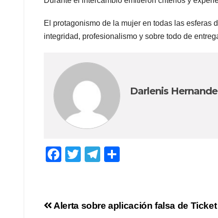
Durante el intercambio emitieron criterios y experi
El protagonismo de la mujer en todas las esferas
integridad, profesionalismo y sobre todo de entreg
Darlenis Hernandez
F
T
T
C
a
wi
el
o
c
tt
e
m
e
er
gr
p
Navegación
Alerta sobre aplicación falsa de Ticket
b
a
ar