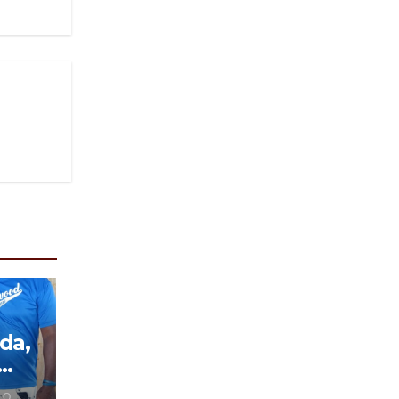
da,
 O