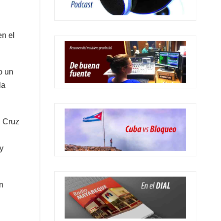
en el
o un
la
n Cruz
y
n