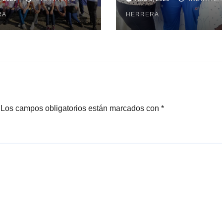
beque realizan
subir al podio
uisa
RA
centroamerica
HERRERA
Los campos obligatorios están marcados con
*