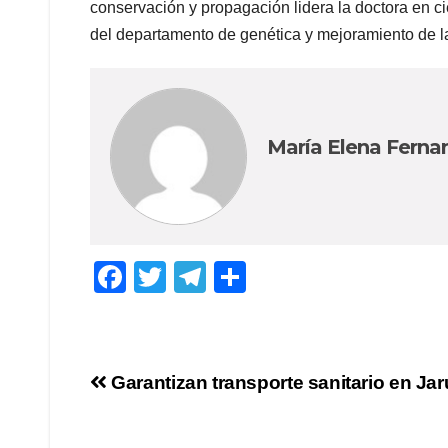
conservación y propagación lidera la doctora en ci
del departamento de genética y mejoramiento de la
María Elena Ferna
F
T
T
C
a
wi
el
o
c
tt
e
m
e
er
gr
p
Navegación
Garantizan transporte sanitario en Ja
b
a
ar
de
o
m
tir