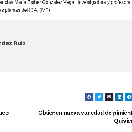
encias María Esther González Vega, investigadora y profesora t
s plantas del ICA. (IVP)
ndez Ruiz
ruco
Obtienen nueva variedad de pimien
Quivi