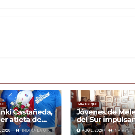
QUE
MAYABEQUE
nki Castañeda,
Jóvenes de Melena
er atleta de
del Sur impulsan
abeque en
arte urbano
, 2026
INDIRA LA O
AGO 1, 2026
NAIVYS
r al podio