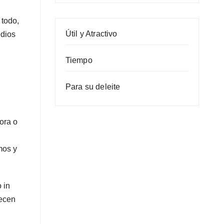
 todo,
Útil y Atractivo
edios
Tiempo
Para su deleite
ora o
mos y
 in
recen