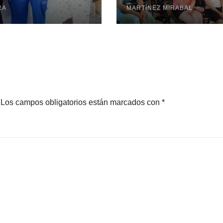
troamericano
RA
MARTÍNEZ MIRABAL
Los campos obligatorios están marcados con
*