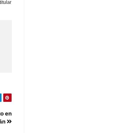
itular
to en
cán