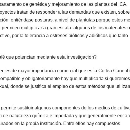
epartamento de genética y mejoramiento de las plantas del ICA,
proyectos tratan de responder a las demandas que existen, sobre
tación, entiéndase posturas, a nivel de plántulas porque estos m
a permiten multiplicar a gran escala algunos de los materiales o
vo, por la tolerancia a estreses bióticos y abióticos que tanto
afé que potencian mediante esta investigación?
pecies de mayor importancia comercial que es la Coffea Caneph
compatible y obligatoriamente hay que multiplicarla si queremos
exual, donde se justifica el empleo de estos métodos que utiliza
permite sustituir algunos componentes de los medios de cultivo
 son de naturaleza química e importada y que generalmente enca
rados en la propia institución. Entre ellos hay compuestos