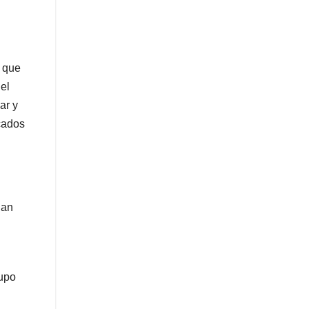
s que
el
ar y
cados
San
rupo