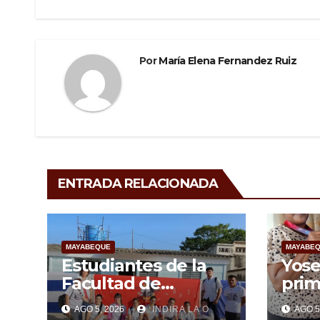
o
entradas
k
Por
María Elena Fernandez Ruiz
ENTRADA RELACIONADA
MAYABEQUE
MAYABE
Estudiantes de la
Yose
Facultad de
prim
Ciencias Médicas de
May
AGO 5, 2026
INDIRA LA O
AGO 5
Mayabeque realizan
subi