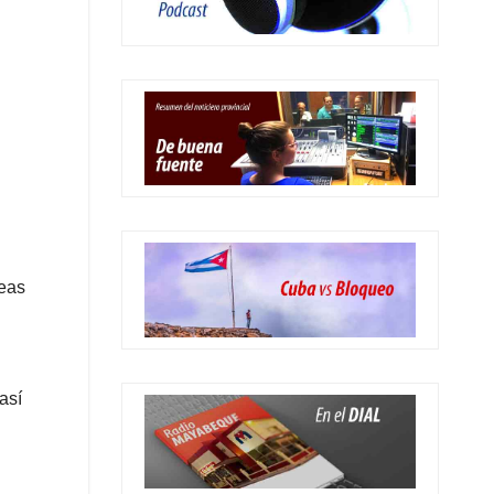
neas
así