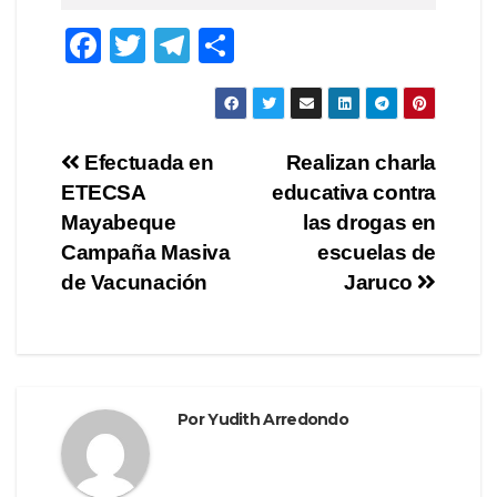
F
T
T
C
a
wi
el
o
c
tt
e
m
e
er
gr
p
Navegación
Efectuada en
Realizan charla
b
a
ar
ETECSA
educativa contra
de
o
m
tir
Mayabeque
las drogas en
o
entradas
Campaña Masiva
escuelas de
de Vacunación
Jaruco
k
Por
Yudith Arredondo