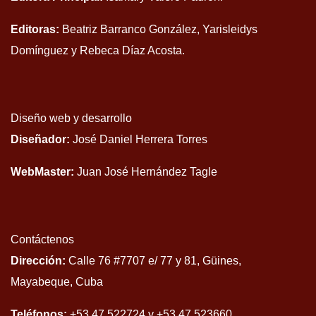
Editoras:
Beatriz Barranco González, Yarisleidys
Domínguez y Rebeca Díaz Acosta.
Diseño web y desarrollo
Diseñador:
José Daniel Herrera Torres
WebMaster:
Juan José Hernández Tagle
Contáctenos
Dirección:
Calle 76 #7707 e/ 77 y 81, Güines,
Mayabeque, Cuba
Teléfonos:
+53 47 522724 y +53 47 523660