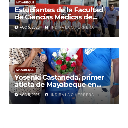
MAYABEQUE
Estudiantes de la Facultad
de Ciencias Médicas de
Mayabeque realizan
AGO 5, 2026
INDIRA LA O HERRERA
pesquisa
MAYABEQUE
Yosenki Castañeda, primer
atleta de Mayabeque en
subir al podio
AGO 5, 2026
INDIRA LA O HERRERA
centroamericano