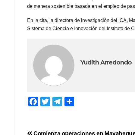
de manera sostenible basada en el empleo de pastos
En la cita, la directora de investigación del ICA, 
Sistema de Ciencia e Innovación del Instituto de 
Yudith Arredondo
F
T
T
C
a
wi
el
o
c
tt
e
m
e
er
gr
p
Comienza operaciones en Mayabeque