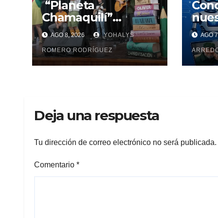
“Planeta
Conc
Chamaquilí”
nues
enamora a
AGO 8, 2026
YOHALYS
AGO 7
Mayabeque: Arte,
poesía y amor en la
ROMERO RODRÍGUEZ
ARRED
Semana Mundial de
la Lactancia
Materna
Deja una respuesta
Tu dirección de correo electrónico no será publicada.
Comentario
*