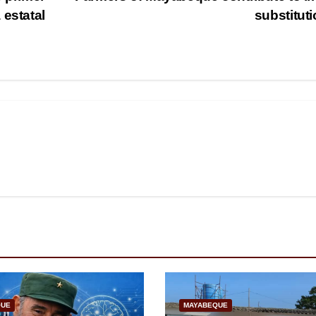
 estatal
substitut
QUE
MAYABEQUE