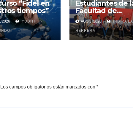
urso “Fidel en
Estudiantes de l
tros tiempos”
Facultad de
Ciencias Médica
, 2026
YUDITH
AGO 5, 2026
INDIRA LA
Mayabeque real
ONDO
pesquisa
HERRERA
Los campos obligatorios están marcados con
*