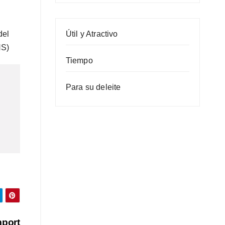
Útil y Atractivo
del
HS)
Tiempo
Para su deleite
mport