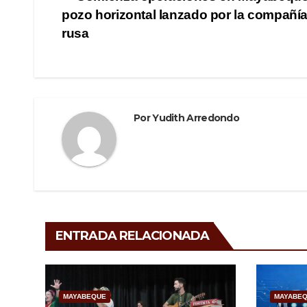
Navegación
b
a
ar
pozo horizontal lanzado por la compañía
de
o
m
tir
rusa
o
entradas
k
Por
Yudith Arredondo
ENTRADA RELACIONADA
MAYABEQUE
MAYABE