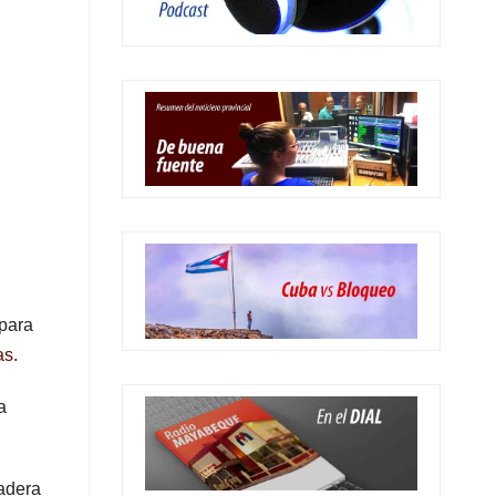
 para
as
.
a
nadera