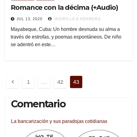
Romance con la décima (+Audio)
JUL 13, 2020
INDIRA LA O HERRERA
Mayabeque, Cuba: Un hombre desnuda su alma a
través de estrofas, y poemas espontáneos. De niño
se adentró en este…
Navegación
1
…
42
43
de
Comentario
entradas
La bancarización y sus paradojas cotidianas