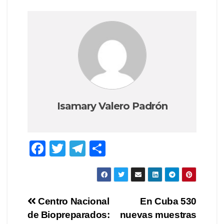
Isamary Valero Padrón
F
T
T
S
a
wi
el
h
c
tt
e
ar
e
er
gr
e
Post
Centro Nacional
En Cuba 530
b
a
de Biopreparados:
nuevas muestras