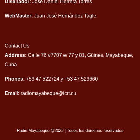
Diseñador:
José Daniel Herrera Torres
WebMaster:
Juan José Hernández Tagle
Contact Us
Address:
Calle 76 #7707 e/ 77 y 81, Güines, Mayabeque,
Cuba
Phones:
+53 47 522724 y +53 47 523660
Email:
radiomayabeque@icrt.cu
Radio Mayabeque @2023
|
Todos los derechos reservados