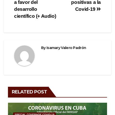
navigation
o
m
a favor del
positivas a la
o
desarrollo
Covid-19
científico (+ Audio)
k
By
Isamary Valero Padrón
RELATED POST
SPECIAL COVERAGE COVID-19