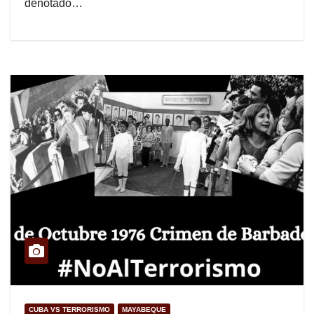
denotado…
CUBA VS TERRORISMO
MAYABEQUE