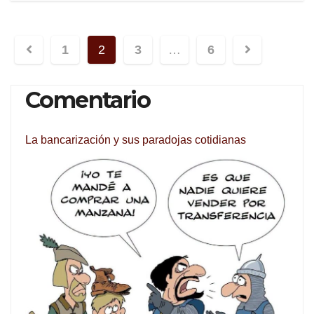
Navegación
1
2
3
…
6
de
Comentario
entradas
La bancarización y sus paradojas cotidianas