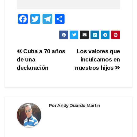
F
T
T
C
a
wi
el
o
c
tt
e
m
e
er
gr
p
Navegación
Cuba a 70 años
Los valores que
b
a
ar
de una
inculcamos en
de
o
m
tir
declaración
nuestros hijos
o
entradas
k
Por
Andy Duardo Martin