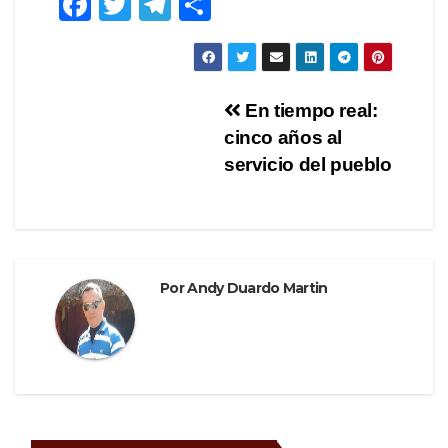
F
T
T
C
a
wi
el
o
c
tt
e
m
e
er
gr
p
Navegación
En tiempo real:
b
a
ar
cinco años al
de
o
m
tir
servicio del pueblo
o
entradas
k
Por
Andy Duardo Martin