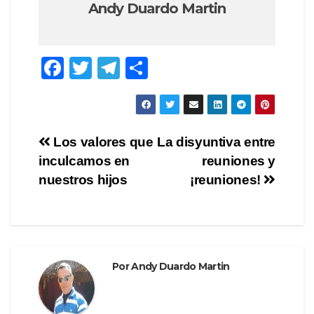
Andy Duardo Martin
F
T
T
C
a
wi
el
o
c
tt
e
m
e
er
gr
p
Navegación
Los valores que
La disyuntiva entre
b
a
ar
inculcamos en
reuniones y
de
o
m
tir
nuestros hijos
¡reuniones!
o
entradas
k
Por
Andy Duardo Martin