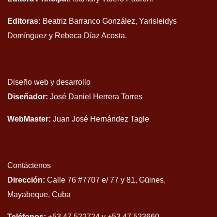
Editoras:
Beatriz Barranco González, Yarisleidys
Domínguez y Rebeca Díaz Acosta.
Diseño web y desarrollo
Diseñador:
José Daniel Herrera Torres
WebMaster:
Juan José Hernández Tagle
Contáctenos
Dirección:
Calle 76 #7707 e/ 77 y 81, Güines,
Mayabeque, Cuba
Teléfonos:
+53 47 522724 y +53 47 523660