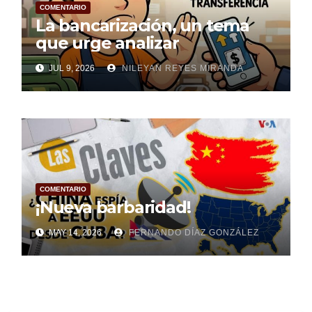
COMENTARIO
La bancarización, un tema
que urge analizar
JUL 9, 2026
NILEYAN REYES MIRANDA
COMENTARIO
¡Nueva barbaridad!
MAY 14, 2026
FERNANDO DÍAZ GONZÁLEZ