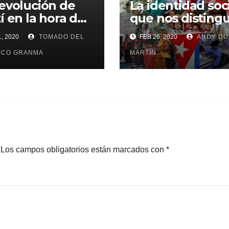
evolución de
La identidad soc
í en la hora de
que nos distingu
hornos
nos une (+ Fotos
, 2020
TOMADO DEL
FEB 26, 2020
ANDY DU
ICO GRANMA
MARTIN
Los campos obligatorios están marcados con
*