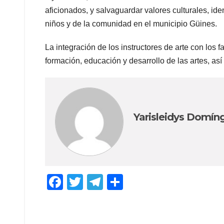
aficionados, y salvaguardar valores culturales, iden
niños y de la comunidad en el municipio Güines.
La integración de los instructores de arte con los 
formación, educación y desarrollo de las artes, así
Yarisleidys Domín
F
T
T
C
a
wi
el
o
c
tt
e
m