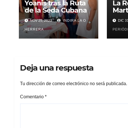
Yoanis tras la Ruta
La R
de la Seda Cubana
Mart
los 
NOV 25, 2023
INDIRA LA O
DIC 31
HERRERA
PERIÓD
Deja una respuesta
Tu dirección de correo electrónico no será publicada.
Comentario
*