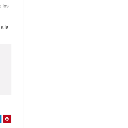
e los
 a la