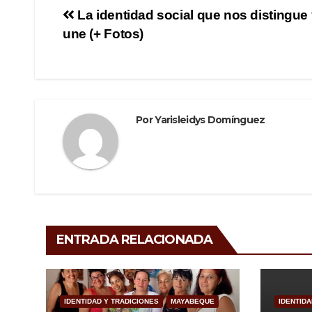
e
er
gr
p
Navegación
La identidad social que nos distingue
b
a
ar
une (+ Fotos)
de
o
m
tir
o
entradas
k
Por
Yarisleidys Domínguez
ENTRADA RELACIONADA
IDENTIDAD Y TRADICIONES
MAYABEQUE
IDENTIDA