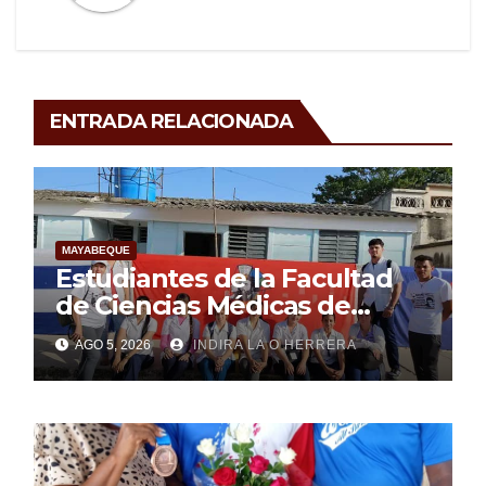
ENTRADA RELACIONADA
MAYABEQUE
Estudiantes de la Facultad
de Ciencias Médicas de
Mayabeque realizan
AGO 5, 2026
INDIRA LA O HERRERA
pesquisa