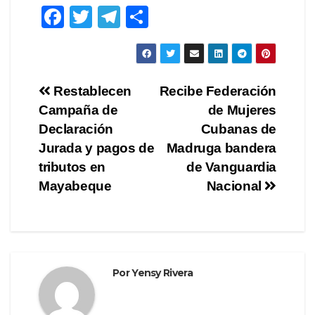
F
T
T
C
a
wi
el
o
c
tt
e
m
e
er
gr
p
Navegación
Restablecen
Recibe Federación
b
a
ar
Campaña de
de Mujeres
de
o
m
tir
Declaración
Cubanas de
o
entradas
Jurada y pagos de
Madruga bandera
tributos en
de Vanguardia
k
Mayabeque
Nacional
Por
Yensy Rivera