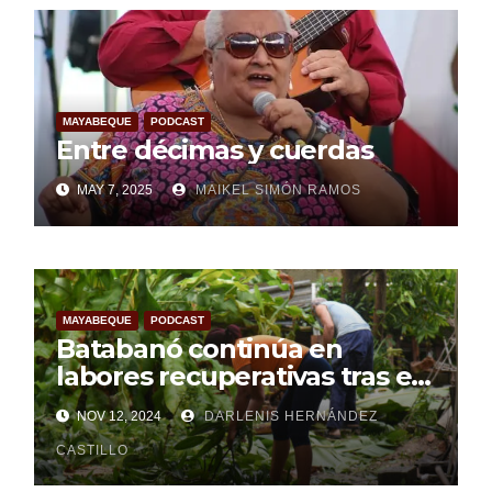
MAYABEQUE
PODCAST
Entre décimas y cuerdas
MAY 7, 2025
MAIKEL SIMÓN RAMOS
MAYABEQUE
PODCAST
Batabanó continúa en
labores recuperativas tras el
paso del huracán Rafael (+
NOV 12, 2024
DARLENIS HERNÁNDEZ
Audio)
CASTILLO