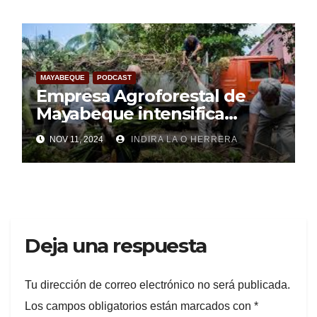
MAYABEQUE
PODCAST
Empresa Agroforestal de
Mayabeque intensifica
labores de recuperación
NOV 11, 2024
INDIRA LA O HERRERA
(+Audio)
Deja una respuesta
Tu dirección de correo electrónico no será publicada.
Los campos obligatorios están marcados con
*