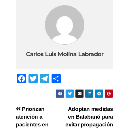
Carlos Luis Molina Labrador
F
T
T
C
a
wi
el
o
c
tt
e
m
e
er
gr
p
Navegación
Priorizan
Adoptan medidas
b
a
ar
atención a
en Batabanó para
de
o
m
tir
pacientes en
evitar propagación