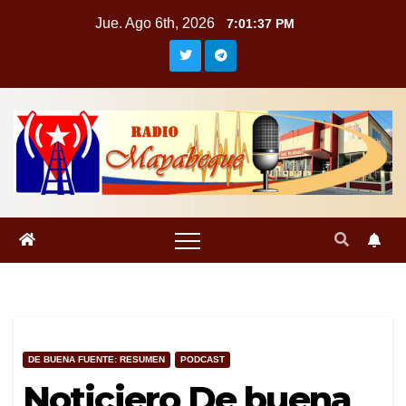
Saltar
Jue. Ago 6th, 2026
7:01:38 PM
al
contenido
DE BUENA FUENTE: RESUMEN
PODCAST
Noticiero De buena