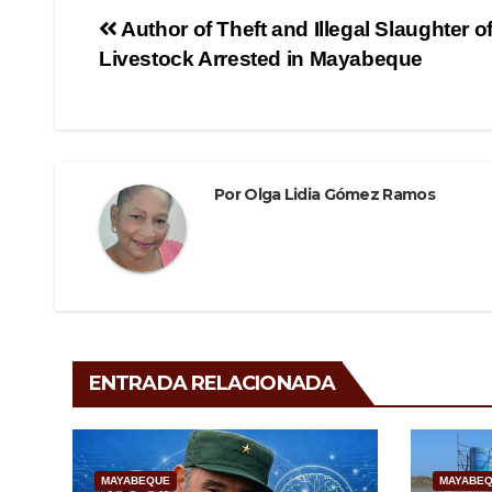
e
er
gr
p
Navegación
Author of Theft and Illegal Slaughter o
b
a
ar
Livestock Arrested in Mayabeque
de
o
m
tir
o
entradas
k
Por
Olga Lidia Gómez Ramos
ENTRADA RELACIONADA
MAYABEQUE
MAYABE