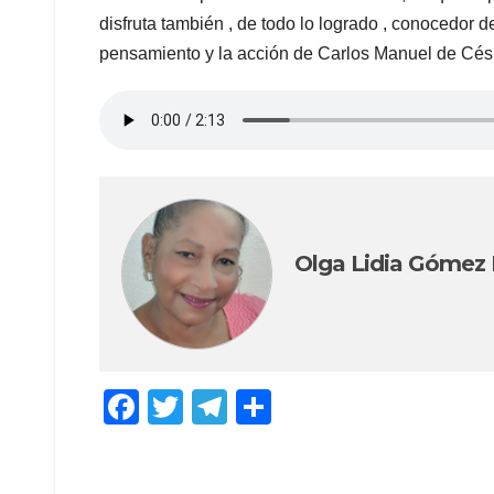
disfruta también , de todo lo logrado , conocedor d
pensamiento y la acción de Carlos Manuel de Céspe
Olga Lidia Gómez
F
T
T
C
a
wi
el
o
c
tt
e
m