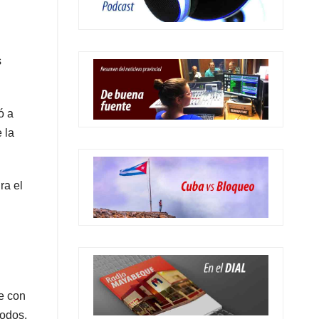
s
ó a
 la
ra el
te con
todos,