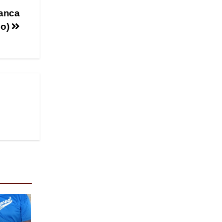
lanca
io)