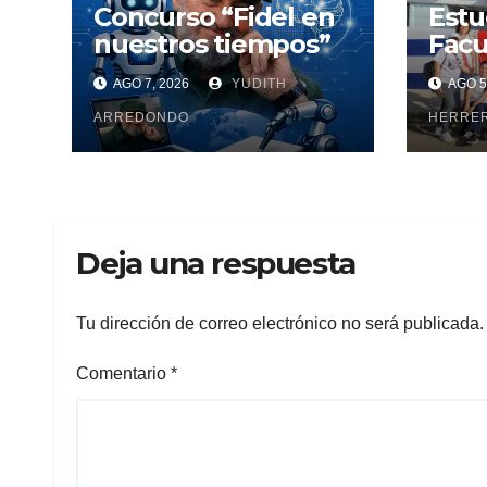
Concurso “Fidel en
Estu
nuestros tiempos”
Facu
Cien
AGO 7, 2026
YUDITH
AGO 5
Maya
ARREDONDO
pesq
HERRE
Deja una respuesta
Tu dirección de correo electrónico no será publicada.
Comentario
*