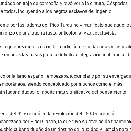
ndado en traje de campaña y revólver a la cintura, Céspedes
a todos, incluyendo a los negros esclavos del ingenio.
nte por las laderas del Pico Turquino y manifestó que aquello
mienzo de una guerra justa, anticolonial y antiesclavista.
s a quienes dignificó con la condición de ciudadanos y los invit
entadas las bases para la definitiva integración multirracial de
 del colonialismo español, empezaba a cambiar y por su envergadu
ontemporáneos, siendo conceptuado por muchos como el más
sin lugar a dudas, el aporte más significativo del pensamiento
erra del 95 y retoñó en la revolución del 1933 y prendió
ncabezada por Fidel Castro, la que tuvo su revelación finalmen
 pueblo cubano dueño de un destino de igualdad y justicia para 