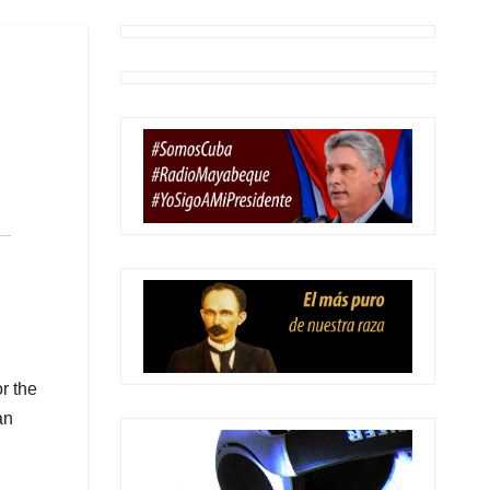
r the
an