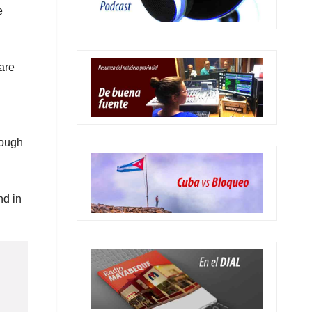
e
are
rough
nd in