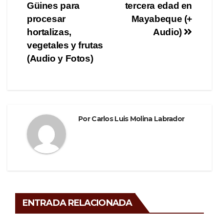
o
entradas
Güines para
tercera edad en
procesar
Mayabeque (+
k
hortalizas,
Audio)
vegetales y frutas
(Audio y Fotos)
Por
Carlos Luis Molina Labrador
ENTRADA RELACIONADA