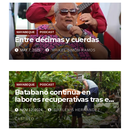
MAYABEQUE
PODCAST
Entre décimas y cuerdas
MAY 7, 2025
MAIKEL SIMÓN RAMOS
MAYABEQUE
PODCAST
Batabanó continúa en
labores recuperativas tras el
paso del huracán Rafael (+
NOV 12, 2024
DARLENIS HERNÁNDEZ
Audio)
CASTILLO