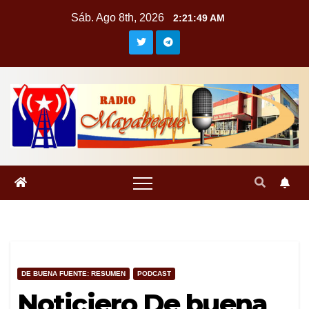
Saltar
Sáb. Ago 8th, 2026
2:21:50 AM
al
contenido
DE BUENA FUENTE: RESUMEN
PODCAST
Noticiero De buena