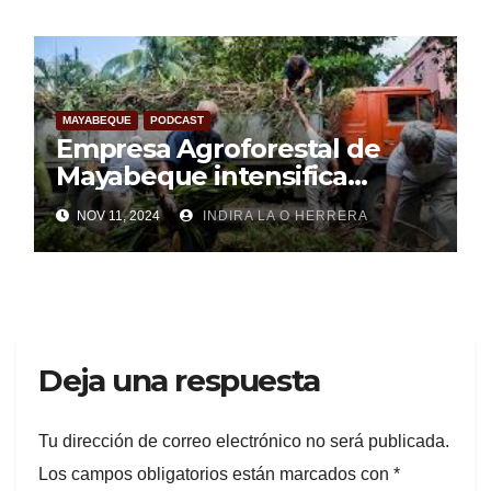
MAYABEQUE
PODCAST
Empresa Agroforestal de
Mayabeque intensifica
labores de recuperación
NOV 11, 2024
INDIRA LA O HERRERA
(+Audio)
Deja una respuesta
Tu dirección de correo electrónico no será publicada.
Los campos obligatorios están marcados con
*