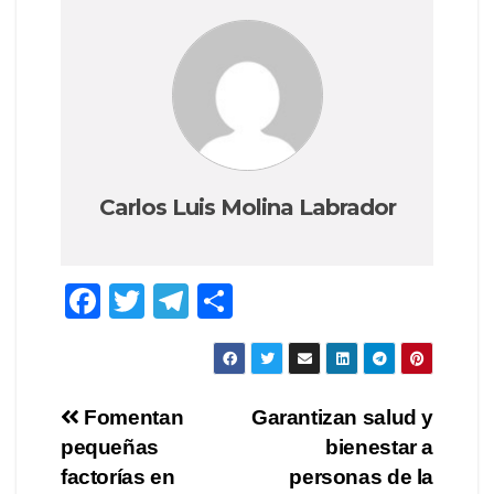
Carlos Luis Molina Labrador
F
T
T
C
a
wi
el
o
c
tt
e
m
e
er
gr
p
Navegación
Fomentan
Garantizan salud y
b
a
ar
pequeñas
bienestar a
de
o
m
tir
factorías en
personas de la