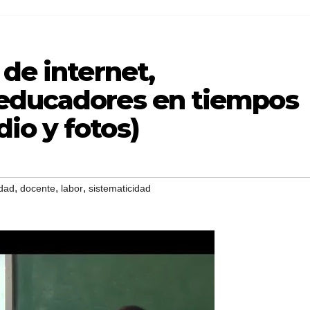
 de internet,
 educadores en tiempos
io y fotos)
,
,
,
idad
docente
labor
sistematicidad