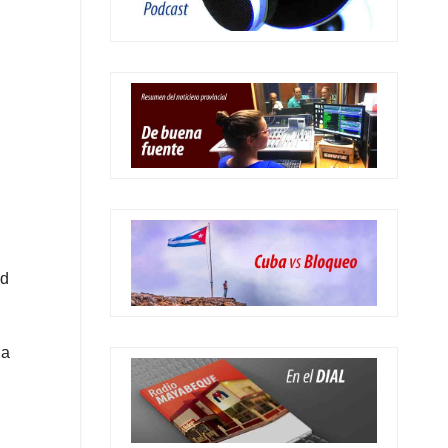
ad
la