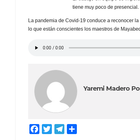
tiene muy poco de presencial. 
La pandemia de Covid-19 conduce a reconocer la im
lo que están conscientes los maestros de Mayabe
Yaremi Madero P
F
T
T
C
a
wi
el
o