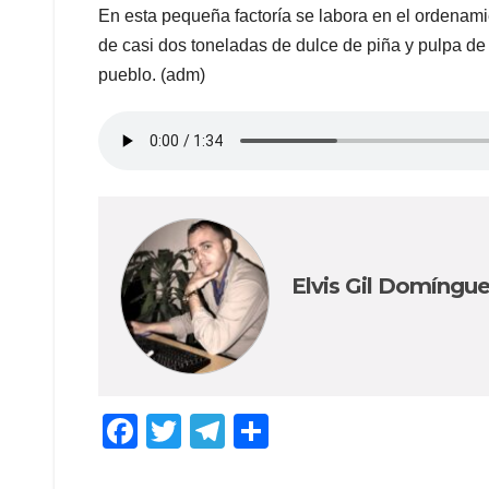
En esta pequeña factoría se labora en el ordenamie
de casi dos toneladas de dulce de piña y pulpa de 
pueblo. (adm)
Elvis Gil Domíngu
F
T
T
C
a
wi
el
o