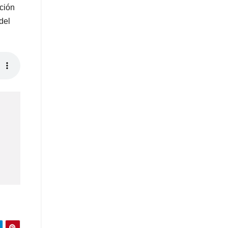
ación
del