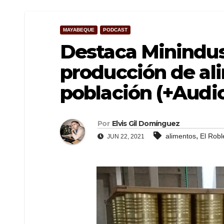
MAYABEQUE
PODCAST
Destaca Minindust
producción de al
población (+Audio
Por
Elvis Gil Domínguez
,
alimentos
El Robl
JUN 22, 2021