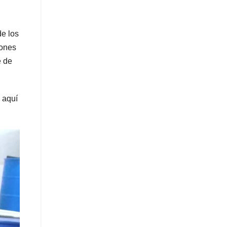
de los
iones
e de
 aquí