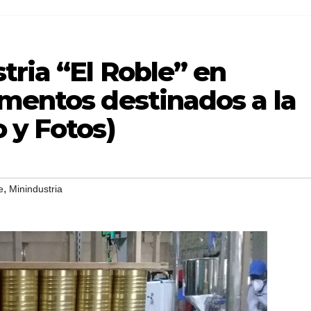
ria “El Roble” en
imentos destinados a la
 y Fotos)
,
e
Minindustria