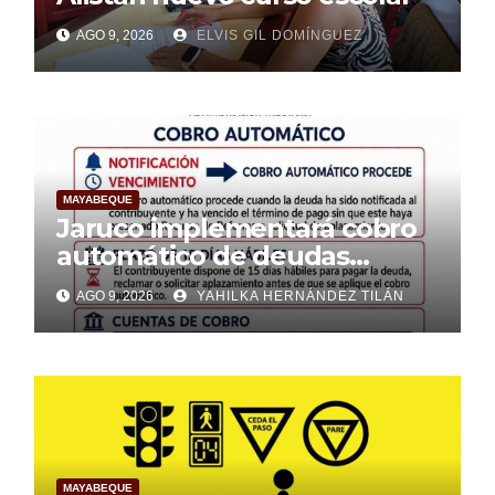
AGO 9, 2026
ELVIS GIL DOMÍNGUEZ
MAYABEQUE
Jaruco implementará cobro
automático de deudas
tributarias a partir de nuevas
AGO 9, 2026
YAHILKA HERNÁNDEZ TILÁN
normativas
MAYABEQUE