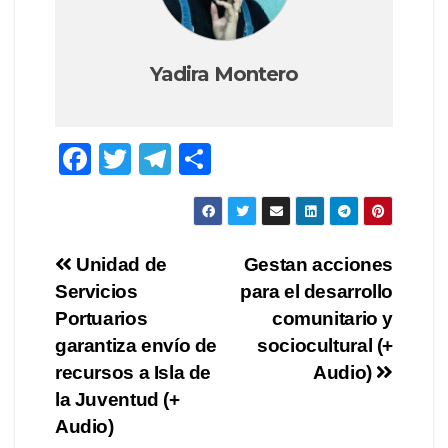
Yadira Montero
F
T
T
C
a
wi
el
o
c
tt
e
m
e
er
gr
p
Navegación
Unidad de
Gestan acciones
b
a
ar
Servicios
para el desarrollo
de
o
m
tir
Portuarios
comunitario y
o
entradas
garantiza envío de
sociocultural (+
recursos a Isla de
Audio)
k
la Juventud (+
Audio)