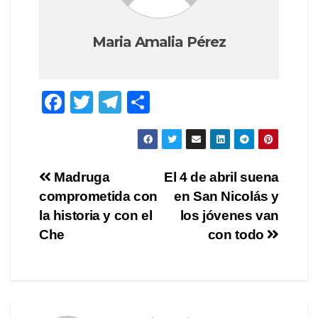
Maria Amalia Pérez
F
T
T
C
a
wi
el
o
c
tt
e
m
e
er
gr
p
Navegación
Madruga
El 4 de abril suena
b
a
ar
comprometida con
en San Nicolás y
de
o
m
tir
la historia y con el
los jóvenes van
o
entradas
Che
con todo
k