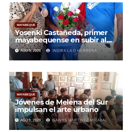
MAYABEQUE
Yosenki Castañeda, primer
mayabequense en subir al
podio centroamericano
AGO 5, 2026
INDIRA LA O HERRERA
MAYABEQUE
Jóvenes de Melena del Sur
impulsan el arte urbano
AGO 1, 2026
NAIVYS MARTÍNEZ MIRABAL