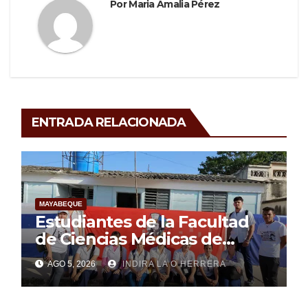
Por
Maria Amalia Pérez
ENTRADA RELACIONADA
MAYABEQUE
Estudiantes de la Facultad
de Ciencias Médicas de
Mayabeque realizan
AGO 5, 2026
INDIRA LA O HERRERA
pesquisa