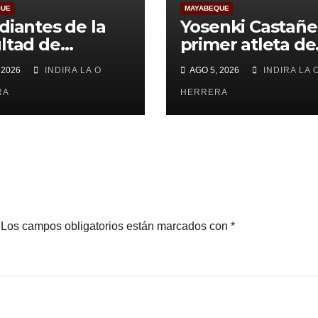
QUE
MAYABEQUE
diantes de la
Yosenki Castañe
ltad de
primer atleta de
cias Médicas de
Mayabeque en
 2026
INDIRA LA O
AGO 5, 2026
INDIRA LA 
beque realizan
subir al podio
uisa
RA
centroamerica
HERRERA
Los campos obligatorios están marcados con
*