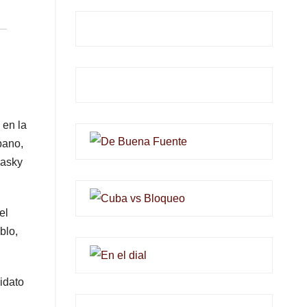
 en la
bano,
iasky
el
blo,
idato