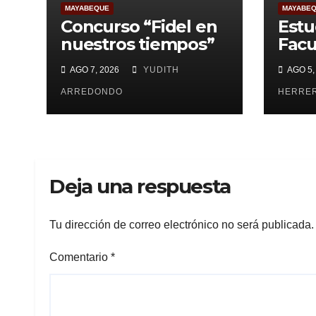
MAYABEQUE
MAYABE
Concurso “Fidel en
Estu
nuestros tiempos”
Facu
Cien
AGO 7, 2026
YUDITH
AGO 5,
Maya
ARREDONDO
pesq
HERRE
Deja una respuesta
Tu dirección de correo electrónico no será publicada.
Comentario
*