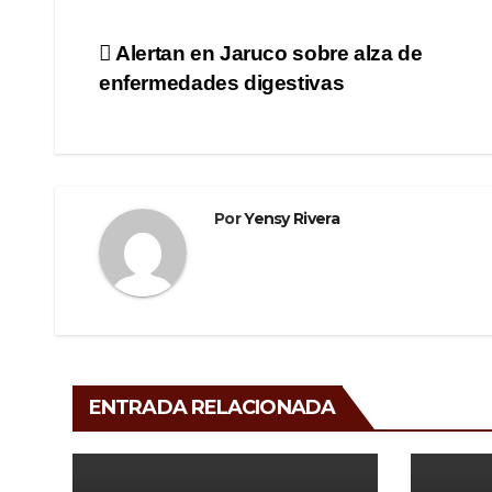
c
tt
e
m
e
er
gr
p
Navegación
Alertan en Jaruco sobre alza de
b
a
ar
enfermedades digestivas
de
o
m
tir
o
entradas
k
Por
Yensy Rivera
ENTRADA RELACIONADA