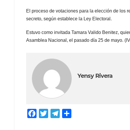
El proceso de votaciones para la elección de los ref
secreto, según establece la Ley Electoral.
Estuvo como invitada Tamara Valido Benitez, quie
Asamblea Nacional, el pasado día 25 de mayo. (I
Yensy Rivera
F
T
T
C
a
wi
el
o