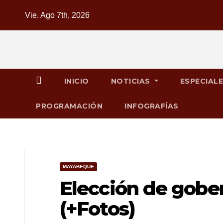
Saltar
Vie. Ago 7th, 2026
al
contenido
INICIO
NOTICIAS
ESPECIAL
PROGRAMACIÓN
INFOGRAFÍAS
MAYABEQUE
Elección de gobe
(+Fotos)