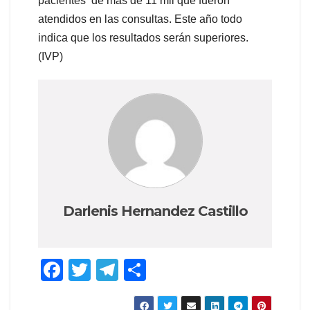
pacientes de más de 11 mil que fueron
atendidos en las consultas. Este año todo
indica que los resultados serán superiores.
(IVP)
Darlenis Hernandez Castillo
F
T
T
C
a
wi
el
o