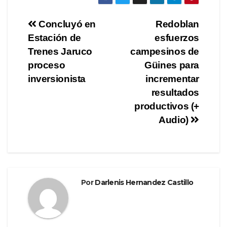
c
tt
e
m
e
er
gr
p
Navegación
Concluyó en
Redoblan
b
a
ar
Estación de
esfuerzos
de
o
m
tir
Trenes Jaruco
campesinos de
o
entradas
proceso
Güines para
inversionista
incrementar
k
resultados
productivos (+
Audio)
Por
Darlenis Hernandez Castillo