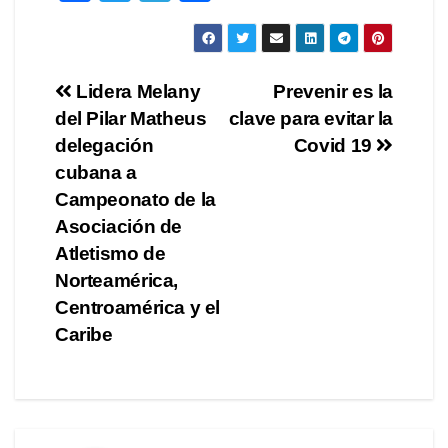
a
wi
el
o
c
tt
e
m
e
er
gr
p
Navegación
Lidera Melany
Prevenir es la
b
a
ar
del Pilar Matheus
clave para evitar la
de
o
m
tir
delegación
Covid 19
o
entradas
cubana a
Campeonato de la
k
Asociación de
Atletismo de
Norteamérica,
Centroamérica y el
Caribe