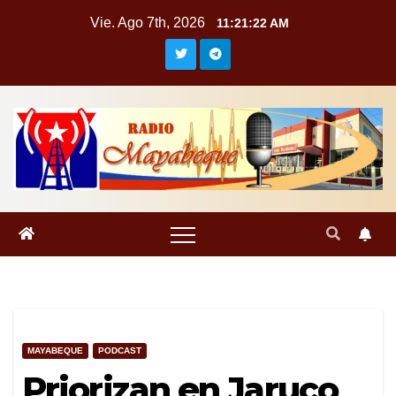
Saltar
Vie. Ago 7th, 2026
11:21:23 AM
al
contenido
MAYABEQUE
PODCAST
Priorizan en Jaruco