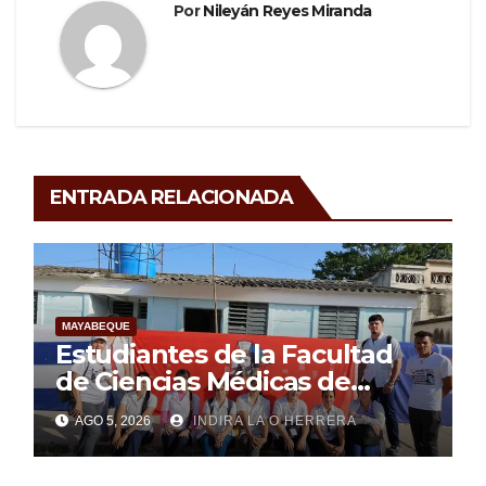
Por
Nileyán Reyes Miranda
ENTRADA RELACIONADA
MAYABEQUE
Estudiantes de la Facultad
de Ciencias Médicas de
Mayabeque realizan
AGO 5, 2026
INDIRA LA O HERRERA
pesquisa