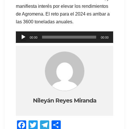
manifiesta interés por elevar los rendimientos
de Agromena. El reto para el 2024 es arribar a
las 3600 toneladas anuales.
Reproductor
00:00
00:00
de
audio
Nileyán Reyes Miranda
F
T
T
C