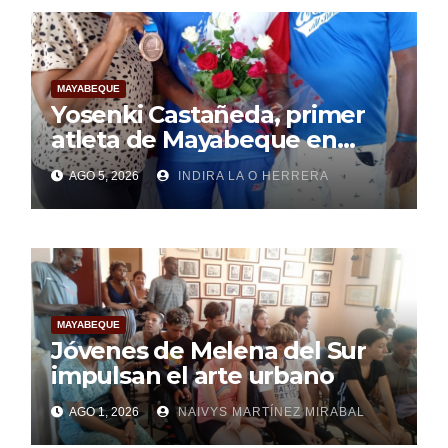
MAYABEQUE
Yosenki Castañeda, primer
atleta de Mayabeque en
subir al podio
AGO 5, 2026
INDIRA LA O HERRERA
centroamericano
MAYABEQUE
Jóvenes de Melena del Sur
impulsan el arte urbano
AGO 1, 2026
NAIVYS MARTÍNEZ MIRABAL