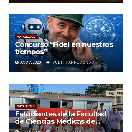
Materna
MAYABEQUE
Concurso “Fidel en nuestros
tiempos”
AGO 7, 2026
YUDITH ARREDONDO
MAYABEQUE
Estudiantes de la Facultad
de Ciencias Médicas de
Mayabeque realizan
AGO 5, 2026
INDIRA LA O HERRERA