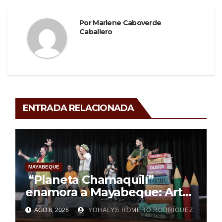
Por
Marlene Caboverde
Caballero
ENTRADA RELACIONADA
MAYABEQUE
“Planeta Chamaquilí”
enamora a Mayabeque: Arte,
poesía y amor en la Semana
AGO 8, 2026
YOHALYS ROMERO RODRÍGUEZ
Mundial de la Lactancia