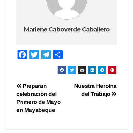
Marlene Caboverde Caballero
F
T
T
C
a
wi
el
o
c
tt
e
m
e
er
gr
p
Navegación
Preparan
Nuestra Heroína
b
a
ar
celebración del
del Trabajo
de
o
m
tir
Primero de Mayo
o
entradas
en Mayabeque
k