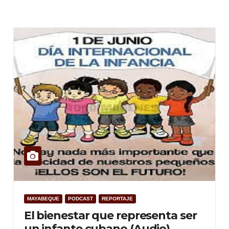
MAYABEQUE
PODCAST
REPORTAJE
El bienestar que representa ser
un infante cubano (Audio)