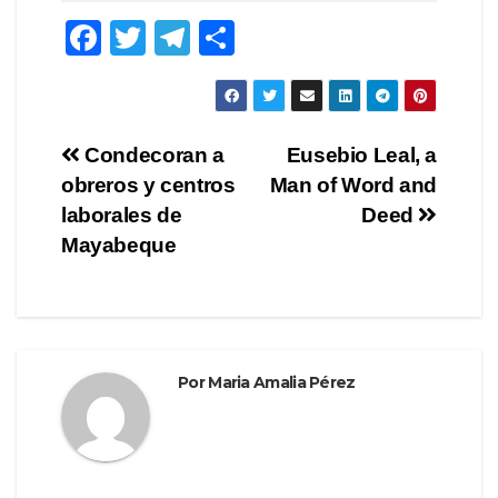
F
T
T
C
a
wi
el
o
c
tt
e
m
e
er
gr
p
Navegación
Condecoran a
Eusebio Leal, a
b
a
ar
obreros y centros
Man of Word and
de
o
m
tir
laborales de
Deed
o
entradas
Mayabeque
k
Por
Maria Amalia Pérez