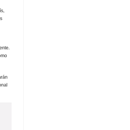
ís,
os
ente.
como
arán
onal