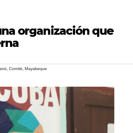
una organización que
erna
,
,
anó
Comité
Mayabeque