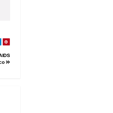
 AIDS
uco