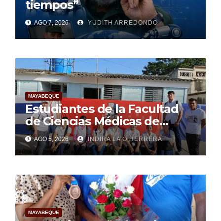
tiempos”
AGO 7, 2026
YUDITH ARREDONDO
MAYABEQUE
Estudiantes de la Facultad
de Ciencias Médicas de
Mayabeque realizan
AGO 5, 2026
INDIRA LA O HERRERA
pesquisa
MAYABEQUE