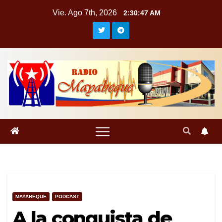
Saltar
Vie. Ago 7th, 2026
2:30:48 AM
al
contenido
MAYABEQUE
PODCAST
A la conquista de