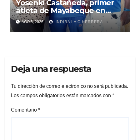
Yosenki Castañeda, primer
atleta de Mayabeque en
subir al podio
AGO 5, 2026
INDIRA LA O HERRERA
centroamericano
Deja una respuesta
Tu dirección de correo electrónico no será publicada.
Los campos obligatorios están marcados con
*
Comentario
*