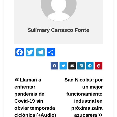
Sulimary Carrasco Fonte
F
T
T
C
a
wi
el
o
c
tt
e
m
e
er
gr
p
Navegación
Llaman a
San Nicolás: por
b
a
ar
enfrentar
un mejor
de
o
m
tir
pandemia de
funcionamiento
o
entradas
Covid-19 sin
industrial en
obviar temporada
próxima zafra
k
ciclónica (+Audio)
azucarera