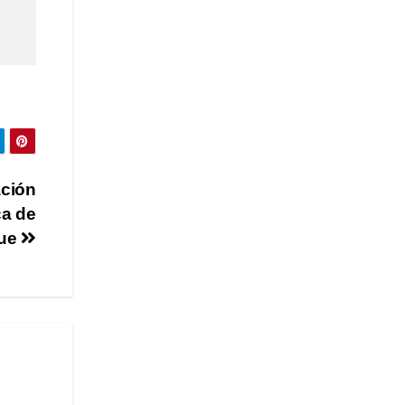
ación
ca de
ue