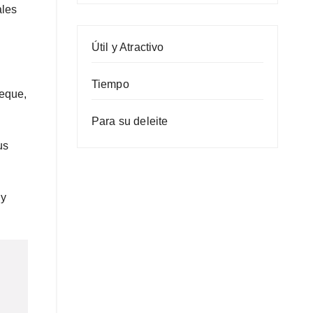
ales
Útil y Atractivo
Tiempo
beque,
Para su deleite
us
 y