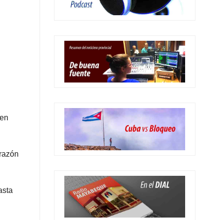
 en
 razón
asta