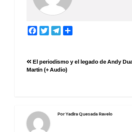
F
T
T
C
a
wi
el
o
c
tt
e
m
e
er
gr
p
Navegación
El periodismo y el legado de Andy Du
b
a
ar
Martín (+ Audio)
de
o
m
tir
o
entradas
k
Por
Yadira Quesada Ravelo