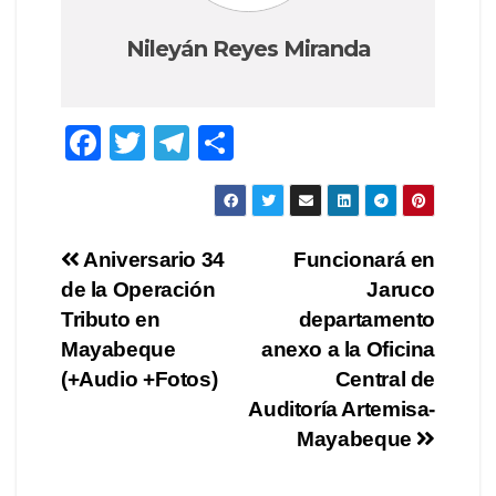
Nileyán Reyes Miranda
F
T
T
C
a
wi
el
o
c
tt
e
m
e
er
gr
p
Navegación
Aniversario 34
Funcionará en
b
a
ar
de la Operación
Jaruco
de
o
m
tir
Tributo en
departamento
o
entradas
Mayabeque
anexo a la Oficina
(+Audio +Fotos)
Central de
k
Auditoría Artemisa-
Mayabeque