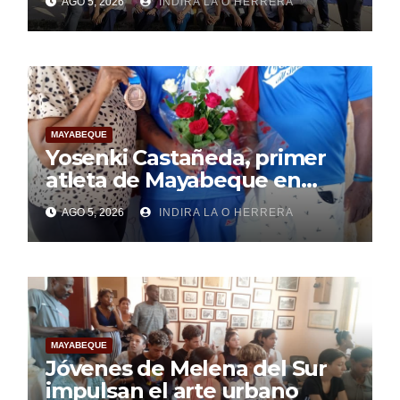
AGO 5, 2026
INDIRA LA O HERRERA
pesquisa
MAYABEQUE
Yosenki Castañeda, primer
atleta de Mayabeque en
subir al podio
AGO 5, 2026
INDIRA LA O HERRERA
centroamericano
MAYABEQUE
Jóvenes de Melena del Sur
impulsan el arte urbano