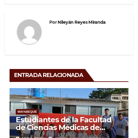
Por
Nileyán Reyes Miranda
ENTRADA RELACIONADA
MAYABEQUE
Estudiantes de la Facultad
de Ciencias Médicas de
Mayabeque realizan