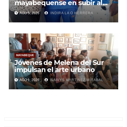
mayabequense en subir al
podio centroamericano
AGO 5, 2026
INDIRA LA O HERRERA
MAYABEQUE
Jóvenes de Melena del Sur
impulsan el arte urbano
AGO 1, 2026
NAIVYS MARTÍNEZ MIRABAL