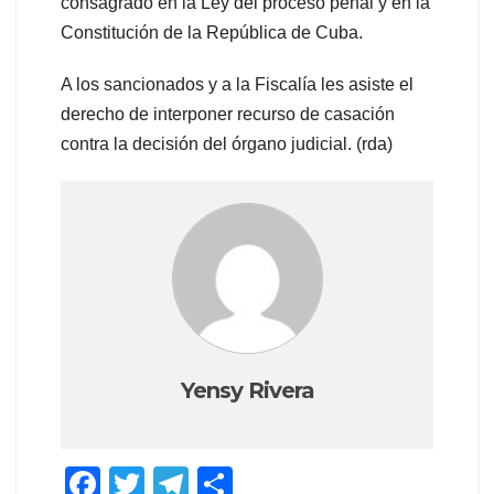
consagrado en la Ley del proceso penal y en la
Constitución de la República de Cuba.
A los sancionados y a la Fiscalía les asiste el
derecho de interponer recurso de casación
contra la decisión del órgano judicial. (rda)
Yensy Rivera
F
T
T
C