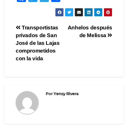
a
wi
el
o
c
tt
e
m
e
er
gr
p
Navegación
Transportistas
Anhelos después
b
a
ar
privados de San
de Melissa
de
o
m
tir
José de las Lajas
o
entradas
comprometidos
con la vida
k
Por
Yensy Rivera