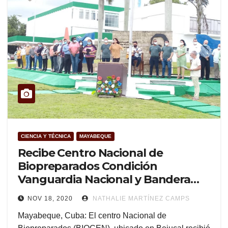
CIENCIA Y TÉCNICA
MAYABEQUE
Recibe Centro Nacional de
Biopreparados Condición
Vanguardia Nacional y Bandera
Proeza Laboral (+Audio y Fotos)
NOV 18, 2020
NATHALIE MARTÍNEZ CAMPS
Mayabeque, Cuba: El centro Nacional de