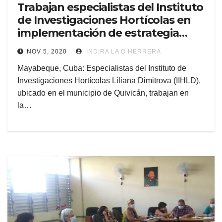
Trabajan especialistas del Instituto
de Investigaciones Hortícolas en
implementación de estrategia
económico-social (+Audio)
NOV 5, 2020
INDIRA LA O HERRERA
Mayabeque, Cuba: Especialistas del Instituto de
Investigaciones Hortícolas Liliana Dimitrova (IIHLD),
ubicado en el municipio de Quivicán, trabajan en
la…