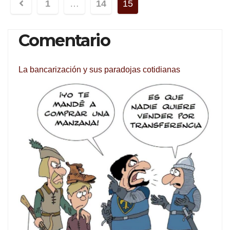
Navegación
1
…
14
15
de
Comentario
entradas
La bancarización y sus paradojas cotidianas